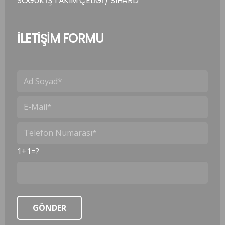
SOĞUK İŞ TAKIM ÇELİĞİ / SIHARD
İLETİŞİM FORMU
1+1=?